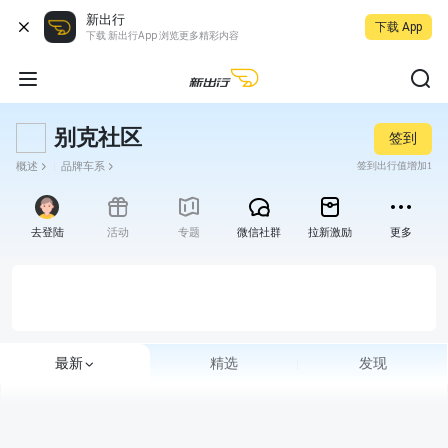
新出行
下载 App
下载 新出行App 浏览更多精彩内容
别克社区
签到
概述
品牌车系
签到出行值增加1
去登陆
活动
专题
微信社群
拉新激励
更多
最新
精选
发现