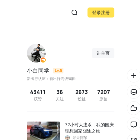
登录注册
进主页
小白同学
Lv.5
新出行认证：新出行高级编辑
43411
36
2673
7207
获赞
关注
粉丝
原创
72小时大逃杀，我的国庆
理想回家囧途之旅
呆呆阿呆