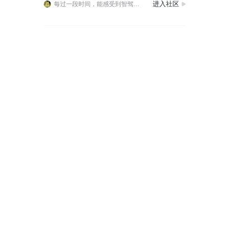
进入社区
每过一段时间，能感受到智驾明显进步的的感觉！这种感觉很神奇！会怀疑是不是错觉！
我想问问理想的二手车真的有这么值钱吗？感觉几年的车好像都不用亏损一样，觉得这个价格不太可能吧？
好像大家对最近发布的i8都不太满意，感觉是在和稀泥，确实也是没有什么亮点，芯片没上，大连屏没有，不太看好。
每过一段时间，能感受到智驾明显进步的的感觉！这种感觉很神奇！会怀疑是不是错觉！