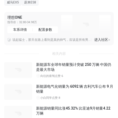
威马EX5
蔚来ES8
理想ONE
指导价：32.80-34.98万
车系详情
配置参数
进入社区
说起猛士，那天在路上看到是真的帅气，应该是所有男人的梦中情车，比牧马人都要好看得多。
《小志的周末》开新一代理想 L6 跑南昆山，周末生活跟着车走
发现了个宝藏收纳盒满满的青春回忆啊全都是周杰伦的cd就是现在年纪大了怎么都不停的下去
相关内容
新能源车全球年销量预计突破 250 万辆 中国仍
是最大市场
向往的座驾
点赞 6
新能源电气化销量为 6092 辆 吉利汽车公布 9 月
销量
小白同学
点赞 8
新能源销量同比涨45.32% 比亚迪9月销量4.22
万辆