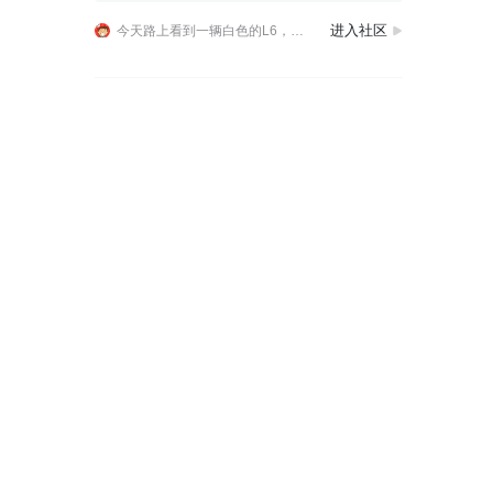
《小志的周末》开新一代理想 L6 跑南昆山，周末生活跟着车走
进入社区
今天路上看到一辆白色的L6，看着还是非常不错的，可能是新的改款吧，虽然没有隔壁车位的L9帅气，但是也很不错啊
说起猛士，那天在路上看到是真的帅气，应该是所有男人的梦中情车，比牧马人都要好看得多。
《小志的周末》开新一代理想 L6 跑南昆山，周末生活跟着车走
今天路上看到一辆白色的L6，看着还是非常不错的，可能是新的改款吧，虽然没有隔壁车位的L9帅气，但是也很不错啊