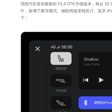
理想汽车发布最新的 V1.4 OTA 升级版本，将从 
中，新增了擦车模式、辅助驾驶里程统计、蓝牙 iPa
下：