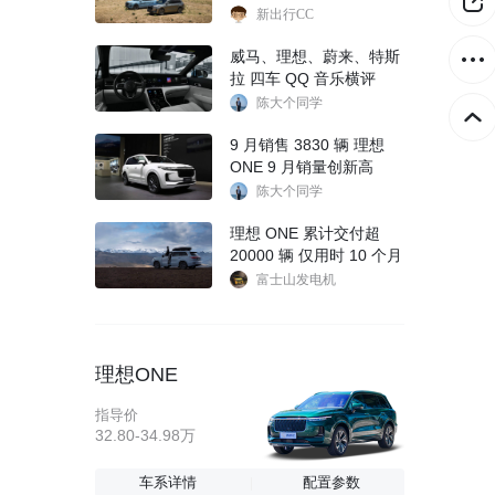
份交付数据
新出行CC
威马、理想、蔚来、特斯
拉 四车 QQ 音乐横评
陈大个同学
9 月销售 3830 辆 理想
ONE 9 月销量创新高
陈大个同学
理想 ONE 累计交付超
20000 辆 仅用时 10 个月
富士山发电机
理想ONE
指导价
32.80-34.98万
车系详情
配置参数