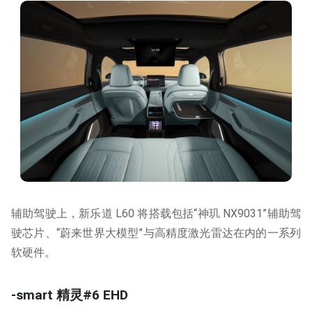
辅助驾驶上，新乐道 L60 将搭载包括“神玑 NX9031”辅助驾
驶芯片、“蔚来世界大模型”与高精度激光雷达在内的一系列
软硬件。
-smart 精灵#6 EHD