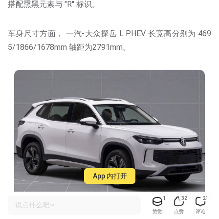
搭配熏黑元素与 "R" 标识。
车身尺寸方面， 一汽-大众探岳 L PHEV 长宽高分别为 469
5/1866/1678mm 轴距为2791mm。
App 内打开
1
32
21
说点什么吧~
赞赏
点赞
评论