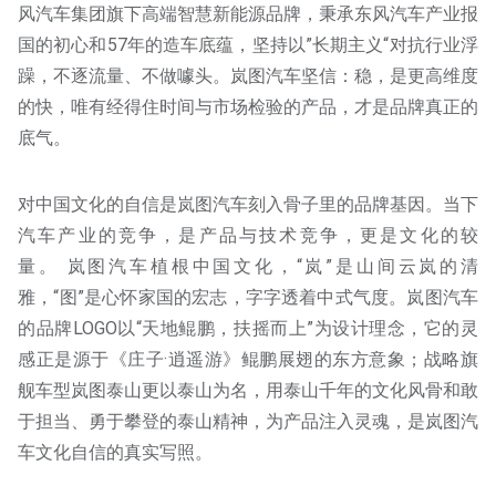
风汽车集团旗下高端智慧新能源品牌，秉承东风汽车产业报
国的初心和57年的造车底蕴，坚持以”长期主义“对抗行业浮
躁，不逐流量、不做噱头。岚图汽车坚信：稳，是更高维度
的快，唯有经得住时间与市场检验的产品，才是品牌真正的
底气。
对中国文化的自信是岚图汽车刻入骨子里的品牌基因。当下
汽车产业的竞争，是产品与技术竞争，更是文化的较
量。 岚图汽车植根中国文化，“岚”是山间云岚的清
雅，“图”是心怀家国的宏志，字字透着中式气度。岚图汽车
的品牌LOGO以“天地鲲鹏，扶摇而上”为设计理念，它的灵
感正是源于《庄子·逍遥游》鲲鹏展翅的东方意象；战略旗
舰车型岚图泰山更以泰山为名，用泰山千年的文化风骨和敢
于担当、勇于攀登的泰山精神，为产品注入灵魂，是岚图汽
车文化自信的真实写照。