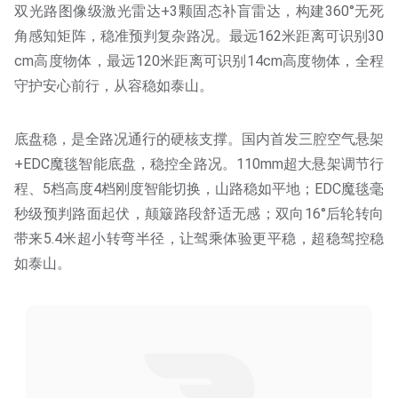
双光路图像级激光雷达+3颗固态补盲雷达，构建360°无死
角感知矩阵，稳准预判复杂路况。最远162米距离可识别30
cm高度物体，最远120米距离可识别14cm高度物体，全程
守护安心前行，从容稳如泰山。
底盘稳，是全路况通行的硬核支撑。国内首发三腔空气悬架
+EDC魔毯智能底盘，稳控全路况。110mm超大悬架调节行
程、5档高度4档刚度智能切换，山路稳如平地；EDC魔毯毫
秒级预判路面起伏，颠簸路段舒适无感；双向16°后轮转向
带来5.4米超小转弯半径，让驾乘体验更平稳，超稳驾控稳
如泰山。