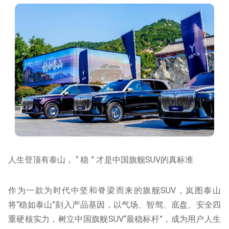
人生登顶有泰山， “ 稳 ” 才是中国旗舰SUV的真标准
作为一款为时代中坚和脊梁而来的旗舰SUV，岚图泰山
将“稳如泰山”刻入产品基因，以气场、智驾、底盘、安全四
重硬核实力，树立中国旗舰SUV“最稳标杆”，成为用户人生