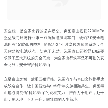
安全稳，是全家出行的坚实堡垒。岚图泰山搭载2200MPa
堡垒级门环与行业唯一双盾防撞加固车门；琥珀2.0安全电
池拥有16重物理防护，搭配7×24小时毫秒级预警系统，全
天候监控电池状态，防患于未然。岚图泰山还按照L3级要
求做了五大系统的安全冗余，为全家出行筑牢坚不可摧的安
全防线，安全守护稳如泰山。
立足泰山之巅，放眼五岳群峰。岚图汽车与泰山文旅携手达
成战略合作，让中国智造与中华千年文脉相融共生。岚图泰
山也必将凭借“稳如泰山“的硬核实力，陪伴万千用户，赴千
山，见天地，不断开启无限壮阔的人生新境。