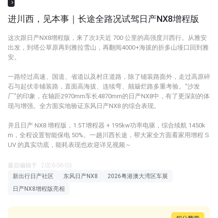
进川西，见本事｜长途全路况试驾日产NX8增程版
这次跟日产NX8增程版，来了次3天近 700 公里的高强度川西行。从雅安
出发，到塔公草原再到雅拉雪山，再翻阅4000+海拔的折多山垭口回到雅
安。
一路经过高速、国道、省道以及村庄道路，除了铺装路面外，走过高原碎
石与起伏非铺装路，直面高海拔、连续弯、颠簸烂路多重考验。“沙发
厂”的印象，在轴距2970mm车长4870mm的日产NX8中，有了更深刻的体
现与增强。全方面实地验证东风日产NX8 的综合表现。
并且日产 NX8 增程版，1.5T增程器 + 195kw功率电驱，综合续航 1450k
m，全程设置智能保电 50%。一趟川西长途，帮大家全方面看家用增程 S
UV 的真实功底，能耗表现也欢迎详见视频～
最后编辑于 · 2026-06-03
新出行日产社区
东风日产NX8
2026粤港澳大湾区车展
日产NX8增程版亮相