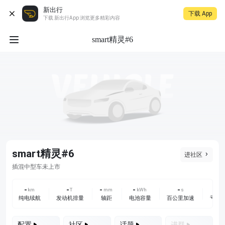
新出行
下载 App
下载 新出行App 浏览更多精彩内容
smart精灵#6
smart精灵#6
进社区
未上市
插混
中型车
-
-
-
-
-
-
km
T
mm
kWh
s
L
纯电续航
发动机排量
轴距
电池容量
百公里加速
亏电
配置
社区
话题
进群