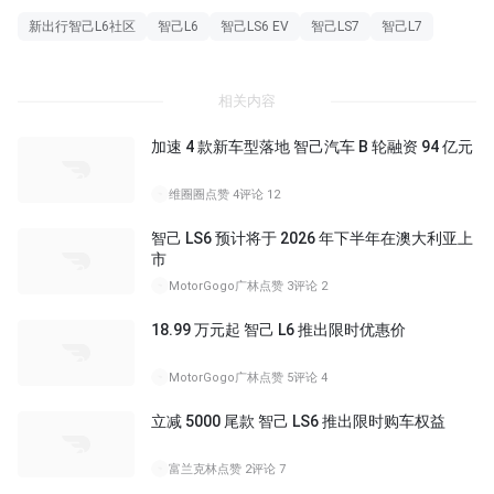
新出行智己L6社区
智己L6
智己LS6 EV
智己LS7
智己L7
相关内容
加速 4 款新车型落地 智己汽车 B 轮融资 94 亿元
维圈圈
点赞 4
评论 12
智己 LS6 预计将于 2026 年下半年在澳大利亚上
市
MotorGogo广林
点赞 3
评论 2
18.99 万元起 智己 L6 推出限时优惠价
MotorGogo广林
点赞 5
评论 4
立减 5000 尾款 智己 LS6 推出限时购车权益
富兰克林
点赞 2
评论 7