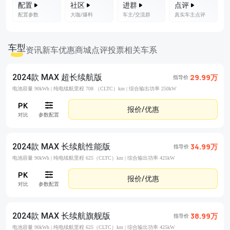
配置
社区
进群
点评
配置参数
大咖/爆料
车主/交流群
真实车主点评
车型
资讯
新车优惠
商城
点评
投票
相关车系
2024款 MAX 超长续航版
29.99万
指导价
电池容量 90kWh |
纯电续航里程 708 （CLTC）km |
综合输出功率 250kW
报价/优惠
对比
参数配置
2024款 MAX 长续航性能版
34.99万
指导价
电池容量 90kWh |
纯电续航里程 625（CLTC）km |
综合输出功率 425kW
报价/优惠
对比
参数配置
2024款 MAX 长续航旗舰版
38.99万
指导价
电池容量 90kWh |
纯电续航里程 625（CLTC）km |
综合输出功率 425kW