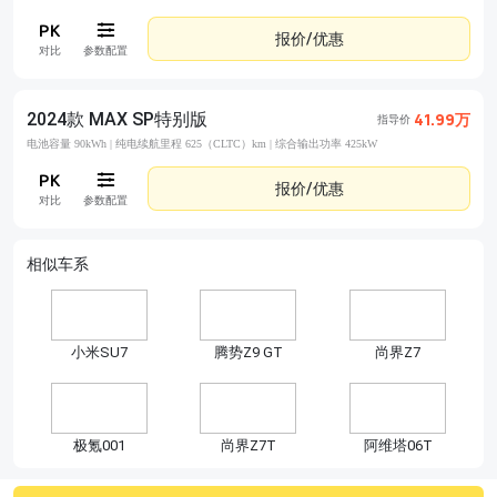
报价/优惠
对比
参数配置
2024款 MAX SP特别版
41.99万
指导价
电池容量 90kWh |
纯电续航里程 625（CLTC）km |
综合输出功率 425kW
报价/优惠
对比
参数配置
相似车系
小米SU7
腾势Z9 GT
尚界Z7
极氪001
尚界Z7T
阿维塔06T