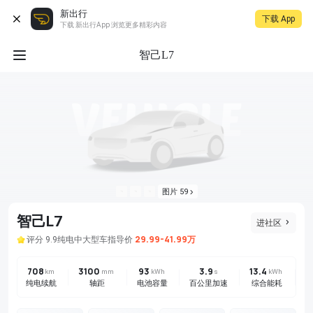
新出行
下载 App
下载 新出行App 浏览更多精彩内容
智己L7
图片 59
智己L7
进社区
29.99-41.99万
评分 9.9
纯电
中大型车
指导价
708
3100
93
3.9
13.4
后
km
mm
kWh
s
kWh
纯电续航
轴距
电池容量
百公里加速
综合能耗