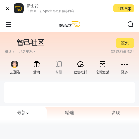
新出行
下载 App
下载 新出行App 浏览更多精彩内容
智己社区
签到
概述
品牌车系
签到出行值增加1
去登陆
活动
专题
微信社群
拉新激励
更多
最新
精选
发现