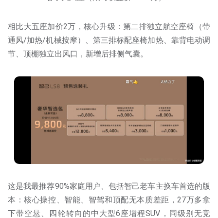
相比大五座加价2万，核心升级：第二排独立航空座椅（带
通风/加热/机械按摩）、第三排标配座椅加热、靠背电动调
节、顶棚独立出风口，新增后排侧气囊。
这是我最推荐90%家庭用户、包括智己老车主换车首选的版
本：核心操控、智能、智驾和顶配无本质差距，27万多拿
下带空悬、四轮转向的中大型6座增程SUV，同级别无竞