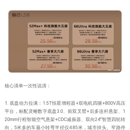
核心清单一次性说清：
1. 底盘动力拉满：1.5T恒星增程器+双电机四驱+800V高压
平台，标配灵蜥数字底盘3.0、前双叉臂+后多连杆悬架、1
20mm行程智能空气悬架+CDC减振器、双向24°智慧四轮转
向，5米多的车最小转弯半径仅4.85米，城市掉头、窄路停