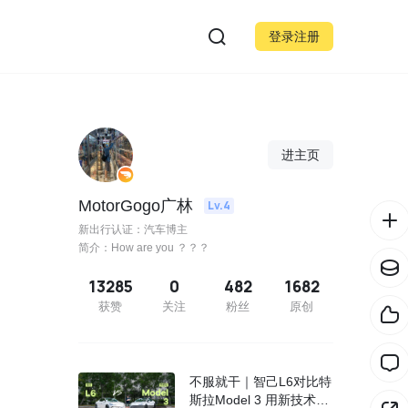
登录注册
进主页
MotorGogo广林
Lv.4
新出行认证：汽车博主
简介：How are you ？？？
13285
0
482
1682
获赞
关注
粉丝
原创
不服就干｜智己L6对比特
斯拉Model 3 用新技术挑