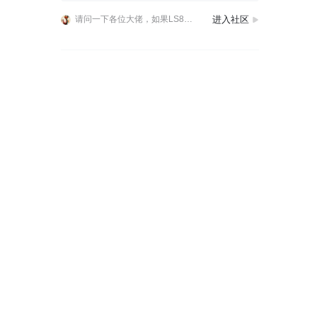
值得注意的是，上汽集团第一亿台整车就是智己LS9 Hyper，首任车主为Momenta创始人、CEO曹旭东，所以一，后续Momenta最新技术方案都会优先基于智
进入社区
请问一下各位大佬，如果LS8按一些消息说的，年底会出纯电版本，低配能不能上个单电机后驱无空悬的版本呢
智己汽车CTO项娇明确，新能源产业发展不会走向单一技术路线，用户需求的多元化决定纯电与增程方案将长期共存。智己从纯电路线起步，后续推出的增程方案始终遵循自带充电
值得注意的是，上汽集团第一亿台整车就是智己LS9 Hyper，首任车主为Momenta创始人、CEO曹旭东，所以一，后续Momenta最新技术方案都会优先基于智
请问一下各位大佬，如果LS8按一些消息说的，年底会出纯电版本，低配能不能上个单电机后驱无空悬的版本呢