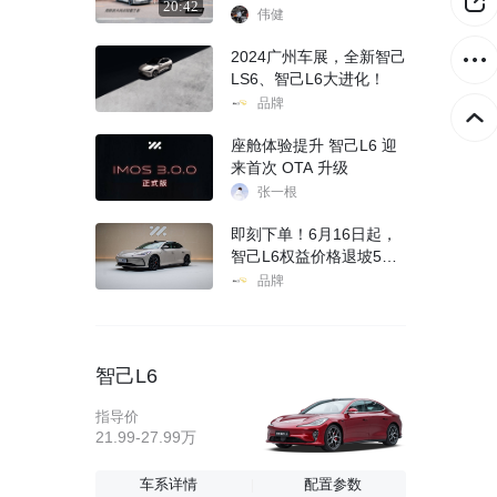
20:42
战销量王者
伟健
2024广州车展，全新智己
LS6、智己L6大进化！
品牌
座舱体验提升 智己L6 迎
来首次 OTA 升级
张一根
即刻下单！6月16日起，
智己L6权益价格退坡5千
元，20.49万元起
品牌
智己L6
指导价
21.99-27.99万
车系详情
配置参数