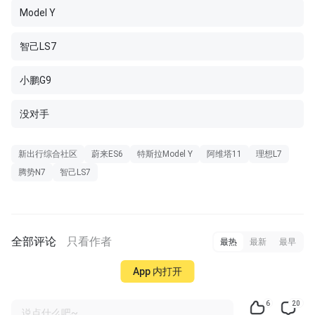
Model Y
智己LS7
小鹏G9
没对手
新出行综合社区
蔚来ES6
特斯拉Model Y
阿维塔11
理想L7
腾势N7
智己LS7
全部评论
只看作者
最热
最新
最早
App 内打开
6
20
说点什么吧~