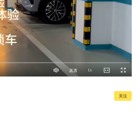
1x
高清
静
画
播
全
音
质
放
屏
速
度
关注