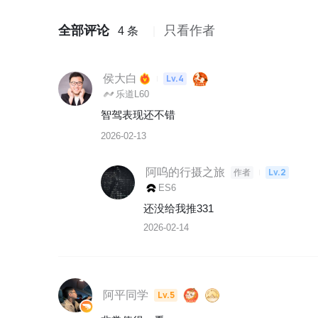
全部评论
只看作者
4 条
侯大白
Lv.4
乐道L60
智驾表现还不错
2026-02-13
阿呜的行摄之旅
Lv.2
作者
ES6
还没给我推331
2026-02-14
阿平同学
Lv.5