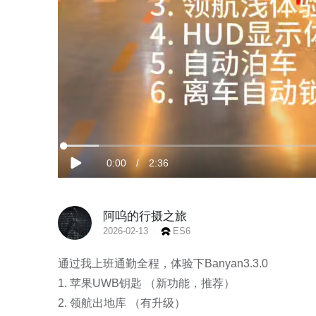
加
载
当
0:00
/
时
2:36
完
播
成
:
放
6.32%
前
长
阿呜的行摄之旅
时
2026-02-13
ES6
间
通过我上班通勤全程，体验下Banyan3.3.0

1. 苹果UWB钥匙 （新功能，推荐）

2. 领航出地库 （有升级）
