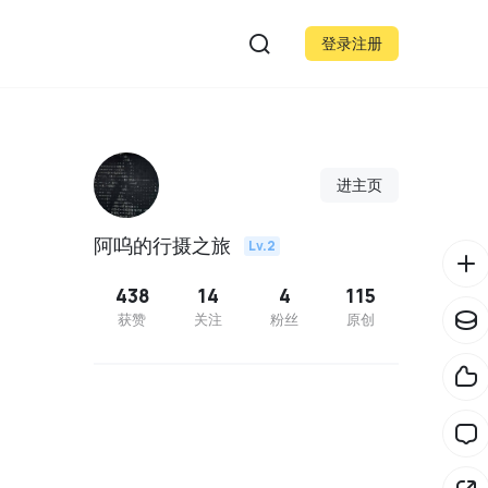
登录注册
进主页
阿呜的行摄之旅
Lv.2
438
14
4
115
获赞
关注
粉丝
原创