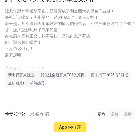
近几年黑水军屡禁不止，已经形成了利益巨大的黑色产业链！
央视近期曝光了黑水军的一系列骚操作，令人发指！
蔚来是近几年遭到黑水军攻击的最大的受害者，不仅严重影响到了企业声
誉，还严重影响到了汽车销量！
好在蔚来坚持正义，从不妥协，坚决向黑产开战！
终于迎来胜利曙光！
正义虽迟但到！
蔚来加电！
最后编辑于 · 2025-09-16
新出行蔚来社区
我关注全新蔚来ES8的原因
蔚来汽车2025 Q3财报
全新蔚来ES8试驾感受
全部评论
只看作者
最热
最新
最早
App 内打开