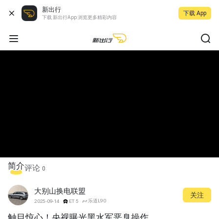
新出行
下载 App
下载 新出行App 浏览更多精彩内容
简介
评论
0
大别山换电联盟
关注
乐道L90
2025-09-14
ET5
触目惊心！央视曝光黑水军恶臭操作