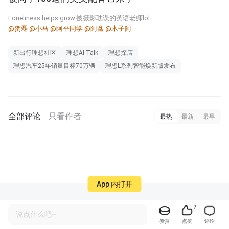
Loneliness helps grow.被摄影耽误的英语老师lol
@贺磊
@小马
@阿平同学
@阿鑫
@木子阿
新出行理想社区
理想AI Talk
理想探店
理想汽车25年销量目标70万辆
理想L系列智能焕新版发布
全部评论
只看作者
最热
最新
最早
App 内打开
2
说点什么吧~
赞赏
点赞
评论