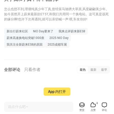
怎么也想不到,理塘纯真少年丁真,曾经策马驰骋大草原,风度翩翩美少年。
如今居然开上蔚来最新款ET5T,和我们共用同一个换电站。这可真是该死
的缘分啊!也许下次再遇到,就可以亲切喊一声:喂,车友你好!
新出行蔚来社区
NIO Day要来了
我来点评蔚来新ES8
蔚来高速换电站突破1000座
2025 NIO Day
我关注全新蔚来ES8的原因
2025成都车展
全部评论
只看作者
最热
最新
最早
App 内打开
4
说点什么吧~
赞赏
点赞
评论