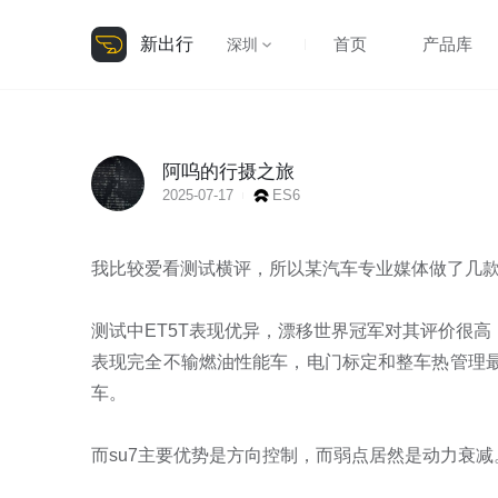
新出行
首页
产品库
深圳
阿呜的行摄之旅
2025-07-17
ES6
我比较爱看测试横评，所以某汽车专业媒体做了几款
测试中ET5T表现优异，漂移世界冠军对其评价很高：
表现完全不输燃油性能车，电门标定和整车热管理最
车。

而su7主要优势是方向控制，而弱点居然是动力衰减