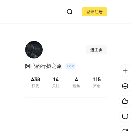
登录注册
进主页
阿呜的行摄之旅
Lv.2
438
14
4
115
获赞
关注
粉丝
原创