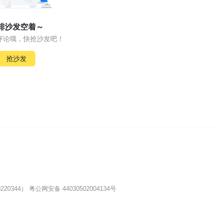
排沙发空着～
评论哦，快抢沙发吧！
抢沙发
20344）
粤公网安备 44030502004134号