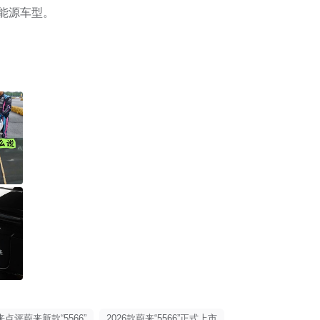
能源车型。

来点评蔚来新款“5566”
2026款蔚来“5566”正式上市