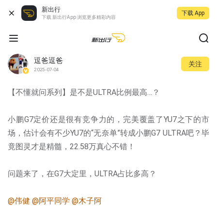
新出行
下载 App
下载 新出行App 浏览更多精彩内容
逗爸逗爸
关注
2025-07-04
【不懂就问系列】是不是ULTRA比例最高…？
小鹏G7定价还是很有竞争力的，完美覆盖了YU7之下的市
场，估计会有不少YU7的“无奈单”转成小鹏G7 ULTRA吧？毕
竟图灵才是精髓，22.58万真心不错！
问题来了，在G7大定里，ULTRA占比多高？
@伟健
@阿平同学
@木子阿