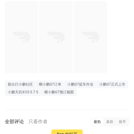
新出行小鹏社区
晒小鹏G7订单
小鹏G7提车作业
小鹏G7正式上市
小鹏天玑XOS 5.7.5
晒小鹏G7预订截图
全部评论
只看作者
最热
最新
最早