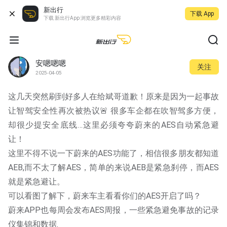
新出行
下载 App
下载 新出行App 浏览更多精彩内容
安嗯嗯嗯
关注
2025-04-05
这几天突然刷到好多人在给斌哥道歉！原来是因为一起事故
让智驾安全性再次被热议🚨 很多车企都在吹智驾多方便，
却很少提安全底线…这里必须夸夸蔚来的AES自动紧急避
让！
这里不得不说一下蔚来的AES功能了，相信很多朋友都知道
AEB,而不太了解AES，简单的来说AEB是紧急刹停，而AES
就是紧急避让。
可以看图了解下，蔚来车主看看你们的AES开启了吗？
蔚来APP也每周会发布AES周报，一些紧急避免事故的记录
仪集锦和数据.