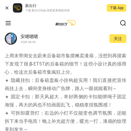
新出行
下载 App
下载 新出行App 浏览更多精彩内容
安嗯嗯嗯
关注
2025-04-03
上周末带闺女去蔚来后备箱市集摆摊卖漆扇，没想到再摸索
下发现了很多ET5T的后备箱的细节！这些小设计真的很用
心，给这次后备箱市集疯狂上分。
🔸 隐藏挂扣：后备箱盖板小挂钩超实用！我们直接把宣传
画挂上去，瞬间变身移动广告牌，路人一眼就能看到～
🔸 固定卡扣：那天风超大，幸好两侧的卡扣能绑绳子固定
海报，再大的风也不怕画面乱飞，稳稳拿捏氛围感！
🔸 可拆卸露营灯：右边的小灯不仅能变色调节氛围，还能
拆下来当手电筒！晚上补光超方便，暖光一打，漆扇的纹理
美到发光～