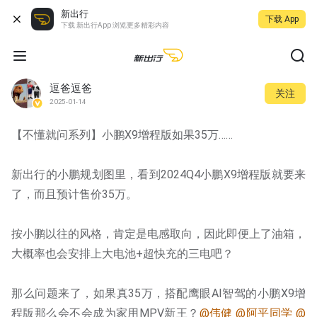
新出行
下载 App
下载 新出行App 浏览更多精彩内容
逗爸逗爸
关注
2025-01-14
【不懂就问系列】小鹏X9增程版如果35万……
新出行的小鹏规划图里，看到2024Q4小鹏X9增程版就要来
了，而且预计售价35万。
按小鹏以往的风格，肯定是电感取向，因此即便上了油箱，
大概率也会安排上大电池+超快充的三电吧？
那么问题来了，如果真35万，搭配鹰眼AI智驾的小鹏X9增
程版那么会不会成为家用MPV新王？
@伟健
@阿平同学
@