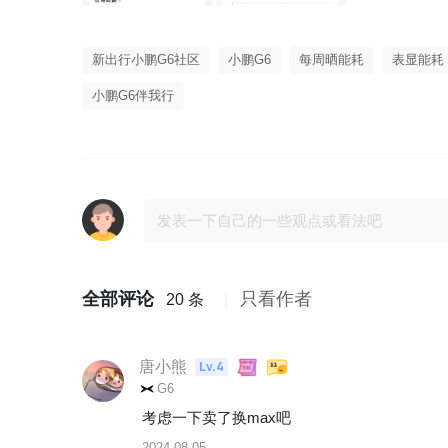
新出行小鹏G6社区
小鹏G6
每周晒能耗
表显能耗
小鹏G6伴我行
全部评论
只看作者
20 条
唐小熊
Lv.4
G6
考虑一下卖了换max吧
2024-08-05