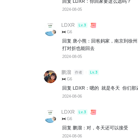
回复 
LDXR
：
你回家要这么远吗？
2024-08-05
LDXR
Lv.3
G6
回复 
唐小熊
：
回爸妈家，南京到徐州
打对折也能回去
2024-08-05
鹏溜
Lv.3
作者
G6
回复 
LDXR
：
嗯的  就是冬天  你们
2024-08-06
LDXR
Lv.3
G6
回复 
鹏溜
：
对，冬天还可以接受
2024-08-06