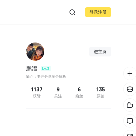
登录注册
进主页
鹏溜
Lv.3
简介：专注分享车企解析
1137
9
6
135
获赞
关注
粉丝
原创