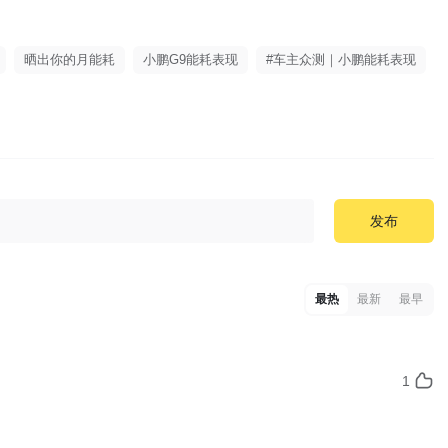
晒出你的月能耗
小鹏G9能耗表现
#车主众测｜小鹏能耗表现
发布
最热
最新
最早
1