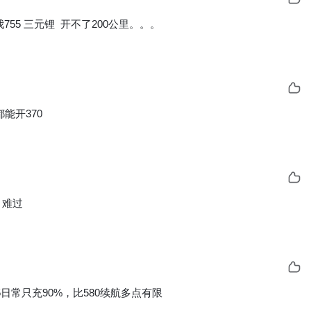
755 三元锂  开不了200公里。。。
能开370
 难过
5日常只充90%，比580续航多点有限