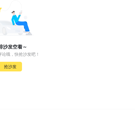
排沙发空着～
评论哦，快抢沙发吧！
抢沙发