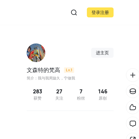
登录注册
进主页
文森特的梵高
Lv.1
简介：我与我周旋久，宁做我
283
27
7
146
获赞
关注
粉丝
原创