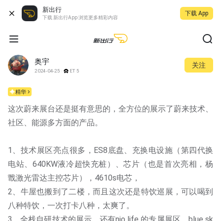
新出行
下载 App
下载 新出行App 浏览更多精彩内容
奥宇
关注
2024-04-25
ET5
精华
这次蔚来展台还是挺有意思的，全方位的展示了蔚来技术、
社区、能源多方面的产品。
1、技术展区亮点很多，ES8底盘、充换电设施（第四代换
电站、640KW液冷超快充桩）、芯片（也是首次亮相，杨
戬激光雷达主控芯片），4610s电芯，
2、牛屋也搬到了二楼，而且这次还是特饮巡展，可以喝到
八种特饮，一次打卡八种，太爽了。
3、全栈自研技术的展示，还有nio life 的专属展区，blue sk