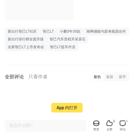
新出行智己L7社区
智己L7
小鹏3年30款
南网储能与蔚来能源合作
新出行排行榜全面升级
智己汽车里程开采原石
全新智己L7上市发布会
智己L7提车作业
全部评论
只看作者
最热
最新
最早
App 内打开
3
1
说点什么吧~
赞赏
点赞
评论