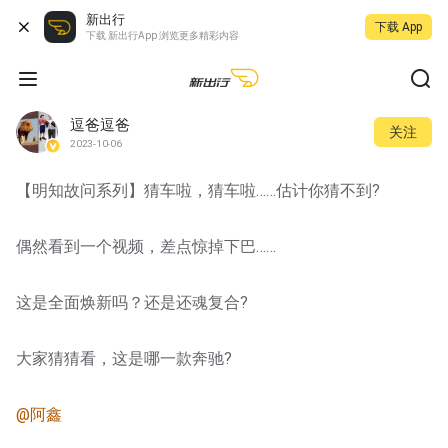
新出行
下载 App
下载 新出行App 浏览更多精彩内容
逗爸逗爸
关注
2023-10-06
【明知故问系列】猜车啦，猜车啦……估计你猜不到?
偶然看到一个视频，差点惊掉下巴……
这是全面焕新吗？还是还魂复合?
大家猜猜看，这是哪一款奔驰?
@阿鑫