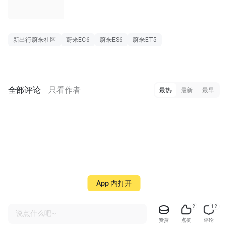
新出行蔚来社区
蔚来EC6
蔚来ES6
蔚来ET5
全部评论
只看作者
最热
最新
最早
App 内打开
2
12
说点什么吧~
赞赏
点赞
评论