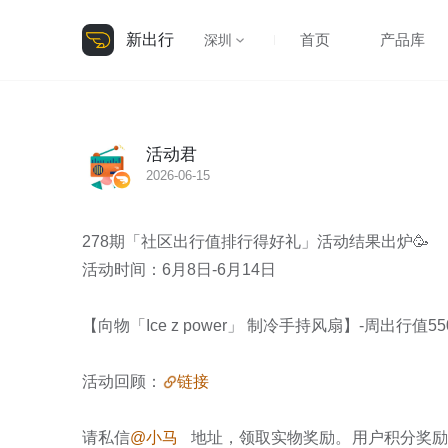
新出行
首页
产品库
深圳
活动君
2026-06-15
278期「社区出行值排行得好礼」活动结果出炉🥳

活动时间：6月8日-6月14日

【向物「Ice z power」 制冷手持风扇】-周出行值
活动回顾：
链接
请私信
@小马
   地址，领取实物奖励。用户积分