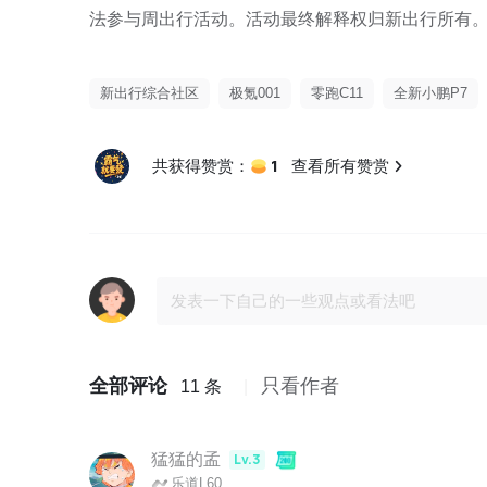
法参与周出行活动。活动最终解释权归新出行所有
新出行综合社区
极氪001
零跑C11
全新小鹏P7
1
共获得赞赏：
查看所有赞赏
全部评论
只看作者
11 条
猛猛的孟
Lv.3
乐道L60