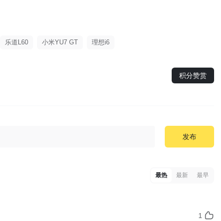
。
乐道L60
小米YU7 GT
理想i6
积分赞赏
发布
最热
最新
最早
1