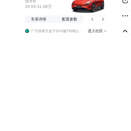
指导价
20.69-31.68万
最近这个选择儿童安全座椅可是费劲了，买新的价格都太离谱大几千主要是，还不如在闲鱼上淘一个二手准新的那种，很划算
虽然我知道你们都更新了，但是我还是忍不住说这次乐道 3.1 新版本升级最实用之一的是它啊！最夯升级之一～智能设备，灵控旋钮
车系详情
配置参数
乐道车机解锁主题空间
收到 @松山湖舰队司令 反馈的鸿蒙版本剪切板长度问题，我们下个优化，感谢反馈。
进入社区
广汽传祺方盒子SUV越7内饰公布：知名车评人盛赞近期国产车最好！估计也是没吃过啥细糠，太难了太难了……