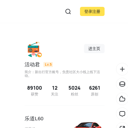
登录注册
进主页
活动君
Lv.5
简介：新出行官方账号，负责社区大小线上线下活
动。
89100
12
5024
6261
获赞
关注
粉丝
原创
乐道L60