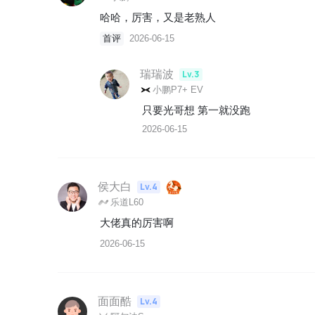
哈哈，厉害，又是老熟人
首评
2026-06-15
瑞瑞波
Lv.3
小鹏P7+ EV
只要光哥想 第一就没跑 
2026-06-15
侯大白
Lv.4
乐道L60
大佬真的厉害啊
2026-06-15
面面酷
Lv.4