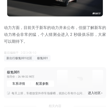
动力方面，目前关于新车的动力并未公布，但据了解新车的
动力将会非常的猛，个人猜测会进入 2 秒级俱乐部，大家
可以期待下。
最后编辑于 · 2023-08-10
新出行极氪001社区
极氪001
极氪001
指导价：26.98-32.98万
车系详情
配置参数
进入社区
每天上班，车都放室外停车场爆晒，就担心车有什么问题
接下来的「金9银10」，你觉得车企应该把宣传重心放在耐久上还是创新上？肯定还是要耐用性上喽
昨晚回家突然下暴雨，雨刮开到最快速都看不清的情况下，只好停在一个相对地势高点，车少的宽敞地方等一会。现在回想，如果突然暴雨引发内涝席卷而来，确实不好躲啊
相关内容