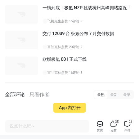
一镜到底｜极氪 NZP 挑战杭州高峰拥堵路况！
06:51
飞机先生
点赞 15
评论 9
交付 12039 台 极氪公布 7 月交付数据
富兰克林
点赞 20
评论 2
欧版极氪 001 正式下线
富兰克林
点赞 16
评论 3
全部评论
只看作者
最热
最新
最早
App 内打开
35
21
说点什么吧~
赞赏
点赞
评论