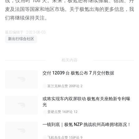
线，仅用时 106 天。未来，极氪还将继续挪威、德国、丹
麦及法国等国家和地区市场。关于极氪出海的更多信息，我
们将继续保持关注。
最后编辑于 · 2023-08-03
新出行综合社区
相关内容
交付 12039 台 极氪公布 7 月交付数据
富兰克林
点赞 20
评论 2
或将实现车内双屏联动 极氪有关座舱新专利曝
光
姜硬
点赞 16
评论 12
一镜到底｜极氪 NZP 挑战杭州高峰拥堵路况！
06:51
飞机先生
点赞 15
评论 9