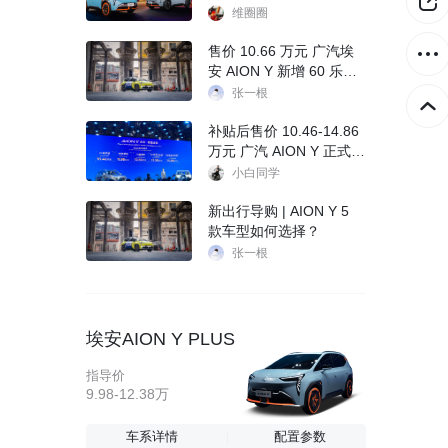
置
维圈圈
售价 10.66 万元 广汽埃
安 AION Y 新增 60 乐享
版车型
张一根
补贴后售价 10.46-14.86
万元 广汽 AION Y 正式上
市
小白同学
新出行导购 | AION Y 5
款车型如何选择？
张一根
埃安AION Y PLUS
指导价
9.98-12.38万
车系详情
配置参数