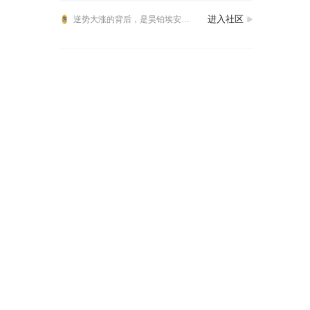
全系宁德电池续航再加码：2027款埃安RT上市，9.98万元起
进入社区
逆势大涨的背后，是昊铂埃安C端销量占比达81%！
非晶合金+宁德电池下放10万级，27款埃安RT闭眼入！
全系宁德电池续航再加码：2027款埃安RT上市，9.98万元起
逆势大涨的背后，是昊铂埃安C端销量占比达81%！