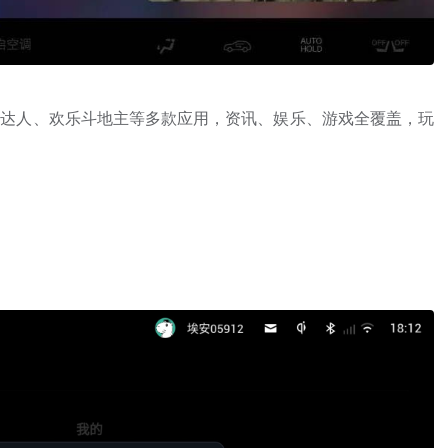
、捕鱼达人、欢乐斗地主等多款应用，资讯、娱乐、游戏全覆盖，玩