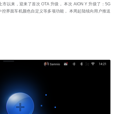
上市以来，迎来了首次 OTA 升级， 本次 AION Y 升级了：5G
中控界面车机颜色自定义等多项功能， 本周起陆续向用户推送