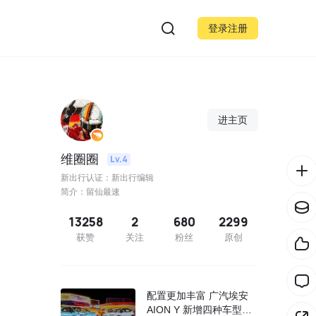
登录注册
进主页
维圈圈
Lv.4
新出行认证：新出行编辑
简介：留仙最速
13258
2
680
2299
获赞
关注
粉丝
原创
配置更加丰富 广汽埃安
AION Y 新增四种车型配