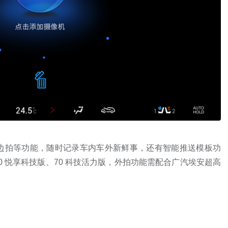
边拍等功能，随时记录车内车外新鲜事，还有智能推送模板功
80 悦享科技版、70 科技活力版，外拍功能需配合广汽埃安超高