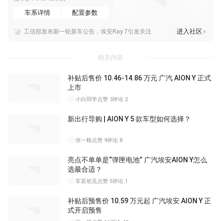
车系详情
配置参数
进入社区
工信部发布新一轮新车公告，埃安Ray 7引发关注
埃安这新车看着还行，命名是 Ray 7长宽高分别为 4960*1900*1455mm，轴距为 2920mm目前只看到单电机的申报信息，用的华为 180kW 电机
埃安Ray7申报图发布！车身尺寸4960x1900x1455mm，轴距2920mm这很昊铂了
相关内容
补贴后售价 10.46-14.86 万元 广汽 AION Y 正式
上市
小白同学
点赞 3
评论 2
新出行导购 | AION Y 5 款车型如何选择？
张一根
点赞 9
评论 8
亮点不单单是“弹匣电池” 广汽埃安AION Y怎么
选最合适？
车若初见
点赞 5
评论 1
补贴后预售价 10.59 万元起 广汽埃安 AION Y 正
式开启预售