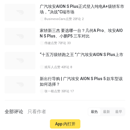
广汽埃安AION S Plus正式登入纯电A+级轿车市
场，“决战”C端市场
BusinessCars
点赞 2
评论 2
家轿新三杰 要选哪一台？几何A Pro、埃安AIO
N S Plus、小鹏P5 三车对比
伟健
点赞 7
评论 33
“十五万级轿跑之王 ”广汽埃安AION S Plus上市
戏车人
点赞 4
评论 8
新出行导购 | 广汽埃安 AION S Plus 5 款车型该
如何选择？
张一根
点赞 3
评论 17
全部评论
只看作者
最热
最新
最早
App 内打开