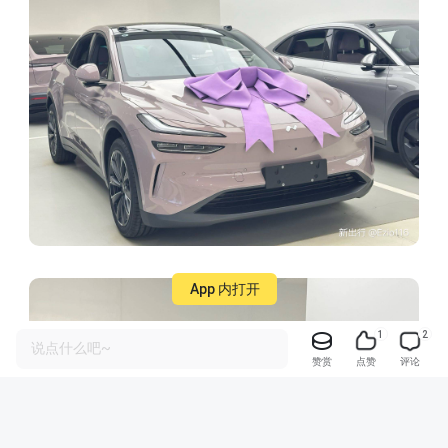
App 内打开
1
2
说点什么吧~
赞赏
点赞
评论