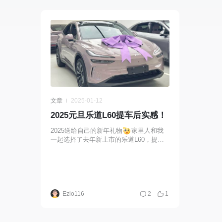
文章
2025-01-12
2025元旦乐道L60提车后实感！
2025送给自己的新年礼物
家里人和我
一起选择了去年新上市的乐道L60，提车
后真的觉得太香了！首先是颜值，车的外
饰和内饰最后还是选了紫色，提车当天看
了又惊呼真的
Ezio116
2
1