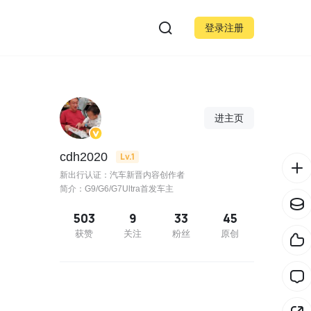
登录注册
进主页
cdh2020
Lv.1
新出行认证：汽车新晋内容创作者
简介：G9/G6/G7Ultra首发车主
503
9
33
45
获赞
关注
粉丝
原创