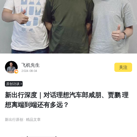
飞机先生
关注
2024-08-04
原创访谈
新出行深度｜对话理想汽车郎咸朋、贾鹏 理
想离端到端还有多远？
新出行原创 · 精品文章