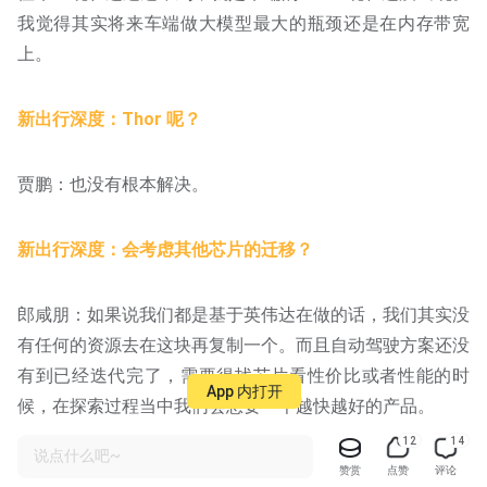
我觉得其实将来车端做大模型最大的瓶颈还是在内存带宽
上。
新出行深度：Thor 呢？
贾鹏：也没有根本解决。
新出行深度：会考虑其他芯片的迁移？
郎咸朋：如果说我们都是基于英伟达在做的话，我们其实没
有任何的资源去在这块再复制一个。而且自动驾驶方案还没
有到已经迭代完了，需要得找芯片看性价比或者性能的时
App 内打开
候，在探索过程当中我们会想要一个越快越好的产品。
12
14
说点什么吧~
赞赏
点赞
评论
九、端到端的全新探索