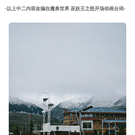
-以上中二内容改编自魔兽世界 巫妖王之怒开场动画台词-