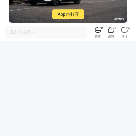
App 内打开
20
23
24
说点什么吧~
最后编辑于 · 2024-06-05
赞赏
点赞
评论
新出行小鹏G6社区
小鹏G6
我和小鹏G6的这一年
炫出五一出行时刻
五一假期·充电计划
五一去哪玩？
鹏友车生活分享
积分赞赏
20
共获得赞赏：
查看所有赞赏
相关内容
电车春节自驾┃2000km大理路书攻略
Kimi宇
点赞 56
评论 76