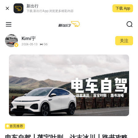
新出行
下载 App
下载 新出行App 浏览更多精彩内容
Kimi宇
关注
2024-05-13
G6
首页推荐
电车自驾┃莲宝叶则、达古冰川┃路书攻略