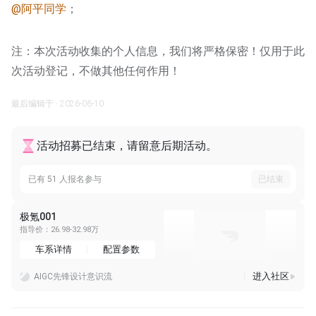
@阿平同学
；
注：本次活动收集的个人信息，我们将严格保密！仅用于此
次活动登记，不做其他任何作用！
最后编辑于 · 2026-06-10
活动招募已结束，请留意后期活动。
已有 51 人报名参与
已结束
极氪001
指导价：26.98-32.98万
车系详情
配置参数
进入社区
AIGC先锋设计意识流
蔚来首批第五代换电站在北京、上海、广州、苏州、合肥、成都、泉州七座城市投入运营，蔚来第 4,000 座换电站暨首座第五代换电站在福建泉州侨乡体育馆落成，fire
极氪 8X 推出了新的曜夜套件，包括前格栅、车窗饰条、行李架、后扩散器等超 20 处熏黑处理。曜夜套件原价 12,000 元，限时售价 5,000 元。Max、