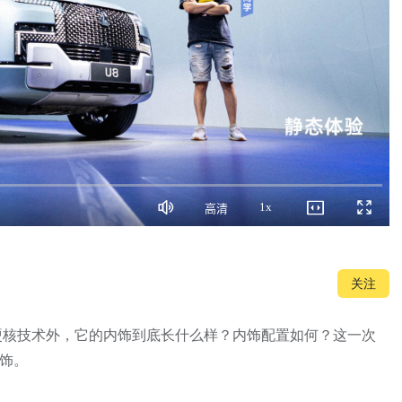
1x
高清
静
画
播
全
音
质
放
屏
速
度
关注
P 等硬核技术外，它的内饰到底长什么样？内饰配置如何？这一次 
饰。
