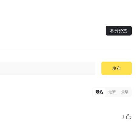
积分赞赏
发布
最热
最新
最早
1