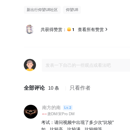
新出行仰望U8社区
仰望U8
1
共获得赞赏：
查看所有赞赏
全部评论
只看作者
10 条
南方的南
Lv.2
唐DM/宋Pro DM
考试：请问视频中出现了多少次“比较”

如，比较高，比较满，比较细等
