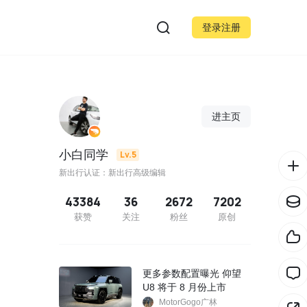
登录注册
进主页
小白同学
Lv.5
新出行认证：新出行高级编辑
43384
36
2672
7202
获赞
关注
粉丝
原创
更多参数配置曝光 仰望
U8 将于 8 月份上市
MotorGogo广林