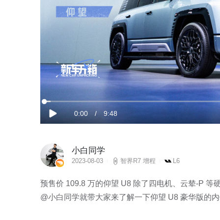
加
载
当
0:00
/
时
9:48
完
播
成
:
放
1.68%
前
长
小白同学
时
2023-08-03
智界R7 增程
L6
间
预售价 109.8 万的仰望 U8 除了四电机、云辇-
@小白同学就带大家来了解一下仰望 U8 豪华版的内