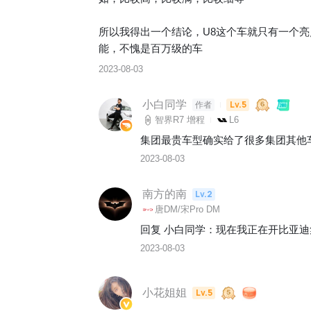
所以我得出一个结论，U8这个车就只有一个亮
能，不愧是百万级的车
2023-08-03
小白同学
Lv.5
作者
智界R7 增程
L6
集团最贵车型确实给了很多集团其他
2023-08-03
南方的南
Lv.2
唐DM/宋Pro DM
回复 
小白同学
：
现在我正在开比亚迪
2023-08-03
小花姐姐
Lv.5