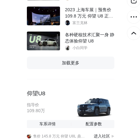
2023 上海车展｜预售价
109.8 万元 仰望 U8 正式
开启预售
富兰克林
各种硬核技术汇聚一身 静
态体验仰望 U8
小白同学
加载更多
仰望U8
指导价
109.80万
仰望U8L典藏版到店，四座尊享独一无二
售价 145.8 万元 仰望 U8L 鼎藏版正式上市
高定版的U9内饰大家怎么看？
车系详情
配置参数
仰望U8L典藏版到店，四座尊享独一无二
进入社区
售价 145.8 万元 仰望 U8L 鼎藏版正式上市