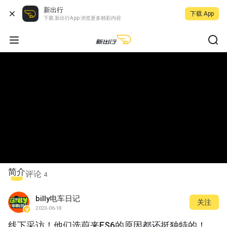
新出行
下载 App
下载 新出行App 浏览更多精彩内容
简介
评论
4
billy电车日记
关注
2023-06-18
线下采访！他们选蔚来ES6的原因都还挺独特的！