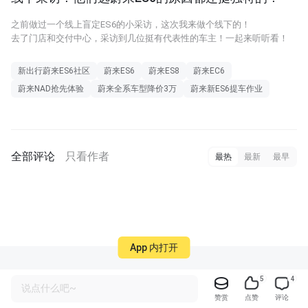
之前做过一个线上盲定ES6的小采访，这次我来做个线下的！
去了门店和交付中心，采访到几位挺有代表性的车主！一起来听听看！
新出行蔚来ES6社区
蔚来ES6
蔚来ES8
蔚来EC6
蔚来NAD抢先体验
蔚来全系车型降价3万
蔚来新ES6提车作业
全部评论
只看作者
最热
最新
最早
App 内打开
5
4
说点什么吧~
赞赏
点赞
评论