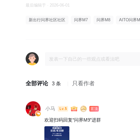
最后编辑于 · 2026-06-01
新出行问界社区社区
问界M7
问界M8
AITO问界M
全部评论
只看作者
3 条
小马
Lv.5
置顶
欢迎扫码回复“问界M9”进群