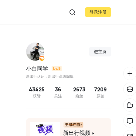
登录注册
进主页
小白同学
Lv.5
新出行认证：新出行高级编辑
43425
36
2673
7209
获赞
关注
粉丝
原创
新出行视频