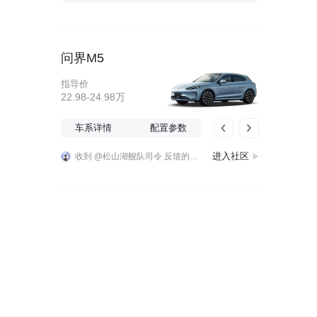
问界M5
指导价
22.98-24.98万
《新出行鸿蒙原生app新版本上线》版本号：4.18.23更新时间：2026年8月3日更新内容：1.新增“新车日历”功能2.新增“车系精选”功能3.新增群聊列表和
收到 @松山湖舰队司令 反馈的鸿蒙版本剪切板长度问题，我们下个优化，感谢反馈。
车系详情
配置参数
应上周社区网友要求，新出行app 鸿蒙原生版本 ，“新车日历”功能来啦，同时上线的还有“车系精选”和分享至群聊等功能，应用商店已经可以更新！更新详情：https://www.xchuxing.com/ins/1099033@wzc
《新出行鸿蒙原生app新版本上线》版本号：4.18.23更新时间：2026年8月3日更新内容：1.新增“新车日历”功能2.新增“车系精选”功能3.新增群聊列表和
进入社区
收到 @松山湖舰队司令 反馈的鸿蒙版本剪切板长度问题，我们下个优化，感谢反馈。