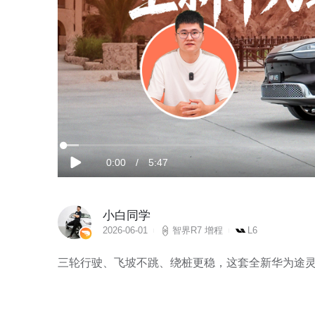
加
载
当
0:00
/
时
5:47
完
播
成
:
放
2.84%
前
长
小白同学
时
2026-06-01
智界R7 增程
L6
间
三轮行驶、飞坡不跳、绕桩更稳，这套全新华为途灵