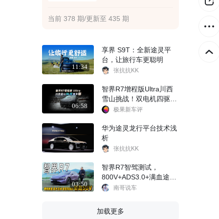
当前 378 期/更新至 435 期
享界 S9T：全新途灵平
台，让旅行车更聪明
11:34
张抗抗KK
智界R7增程版Ultra川西
雪山挑战！双电机四驱
06:58
+满血途灵+雪鸮，有多
极果新车评
稳？
华为途灵龙行平台技术浅
析
张抗抗KK
智界R7智驾测试，
800V+ADS3.0+满血途灵
03:50
底盘，这车到底强在哪
南哥说车
加载更多