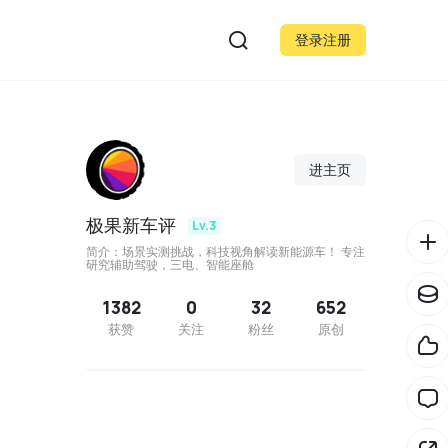
登录注册
进主页
极果新车评
Lv.3
简介：场景实测挑战，科技视角解读新能源车！ 专注
研究辅助驾驶，三电、智能座舱
1382
0
32
652
获赞
关注
粉丝
原创