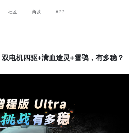
社区
商城
APP
战！双电机四驱+满血途灵+雪鸮，有多稳？