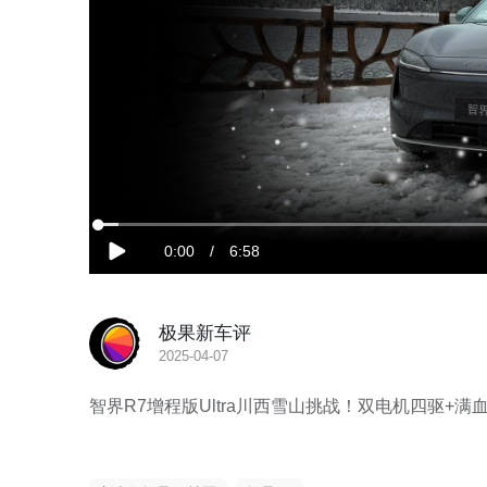
加
载
当
0:00
/
时
6:58
完
播
成
:
放
2.36%
前
长
极果新车评
时
2025-04-07
间
智界R7增程版Ultra川西雪山挑战！双电机四驱+满