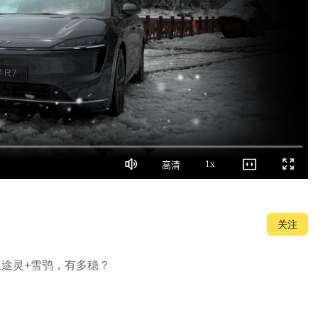
1x
高清
静
画
播
全
音
质
放
屏
速
度
关注
血途灵+雪鸮，有多稳？
