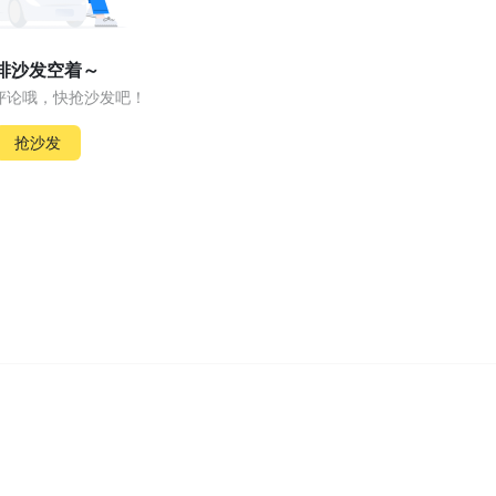
排沙发空着～
评论哦，快抢沙发吧！
抢沙发