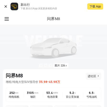
新出行
下载 App
下载 新出行App 浏览更多精彩内容
问界M8
图片 226
问界M8
进社区
35.98-45.98万
增程/纯电
大型SUV
指导价
252
3105
53.4
5.2
6.5
km
mm
kWh
s
L
纯电续航
轴距
电池容量
百公里加速
亏电油耗
驱