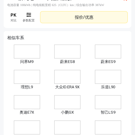
电池容量 100kWh |
纯电续航里程 625（CLTC）km |
综合输出功率 387kW
报价/优惠
对比
参数配置
相似车系
问界M9
蔚来ES8
蔚来ES9
理想L9
大众ID.ERA 9X
乐道L90
奥迪E7X
小鹏GX
智己LS9