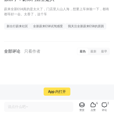
蔚来全新ES8真的是太火了，门店里人山人海，想要上车体验一下，都有
都等好一会。太香了，这个车
新出行蔚来社区
全新蔚来ES8试驾感受
我关注全新蔚来ES8的原因
全部评论
只看作者
最热
最新
最早
App 内打开
6
2
说点什么吧~
赞赏
点赞
评论