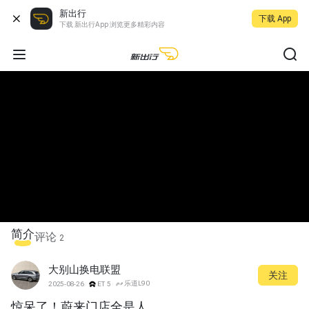
新出行
下载 App
下载 新出行App 浏览更多精彩内容
简介
评论
2
大别山换电联盟
关注
乐道L90
2025-08-26
ET5
惊呆了！蔚来门店全是人