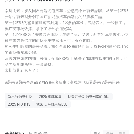
众所周知，谈及国内高端纯电汽车，必然绕不开蔚来品牌。从第一代ES8
开始，蔚来就开创了国产新能源汽车高端化的品牌和产品。
第一代ES8的鲨鱼前脸霸气外露，5米多的车长，气场强大。一经推出，
就广受市场热捧。拿下了细分赛道冠军。
第二代的ES8为了兼顾欧洲市场，在做产品定义时，刻意将车身做小，使
得在国内高强度的市场竞争中承压三年，有点唏嘘。
如今主打听劝的蔚来品牌，携带全新ES8重磅回归，势必夺回曾经属于它
的市场份额和荣耀。
从官方披露的内饰照来看，全新ES8终于解决了“肉埋在饭里”的问题，产
品力所见即所得，一眼豪华。
太期待见到实车了！
#蔚来 #蔚来全新ES8 #ES8王者归来 #高端纯电就看蔚来 #蔚来已来
新出行蔚来社区
2025成都车展
我关注全新蔚来ES8的原因
我来点评蔚来新ES8
2025 NIO Day
全部评论
只看作者