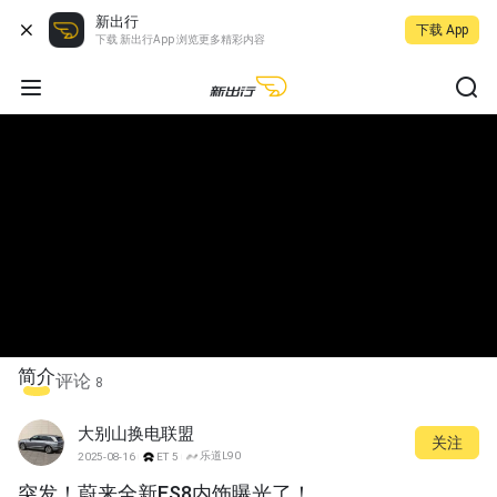
新出行
下载 App
下载 新出行App 浏览更多精彩内容
简介
评论
8
大别山换电联盟
关注
乐道L90
2025-08-16
ET5
突发！蔚来全新ES8内饰曝光了！