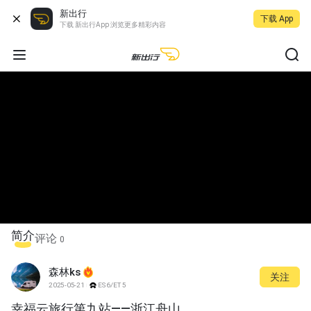
新出行
下载 App
下载 新出行App 浏览更多精彩内容
简介
评论
0
森林ks
关注
2025-05-21
ES6/ET5
幸福云旅行第九站——浙江舟山