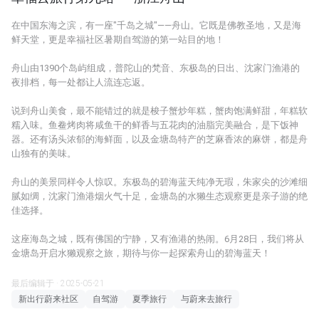
在中国东海之滨，有一座"千岛之城"——舟山。它既是佛教圣地，又是海
鲜天堂，更是幸福社区暑期自驾游的第一站目的地！
舟山由1390个岛屿组成，普陀山的梵音、东极岛的日出、沈家门渔港的
夜排档，每一处都让人流连忘返。
说到舟山美食，最不能错过的就是梭子蟹炒年糕，蟹肉饱满鲜甜，年糕软
糯入味。鱼鲞烤肉将咸鱼干的鲜香与五花肉的油脂完美融合，是下饭神
器。还有汤头浓郁的海鲜面，以及金塘岛特产的芝麻香浓的麻饼，都是舟
山独有的美味。
舟山的美景同样令人惊叹。东极岛的碧海蓝天纯净无瑕，朱家尖的沙滩细
腻如绸，沈家门渔港烟火气十足，金塘岛的水獭生态观察更是亲子游的绝
佳选择。
这座海岛之城，既有佛国的宁静，又有渔港的热闹。6月28日，我们将从
金塘岛开启水獭观察之旅，期待与你一起探索舟山的碧海蓝天！
最后编辑于 · 2025-05-21
新出行蔚来社区
自驾游
夏季旅行
与蔚来去旅行