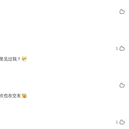
1
里见过我？
次也在交友
1