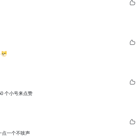
格
50 个小号来点赞
 一点一个不吱声