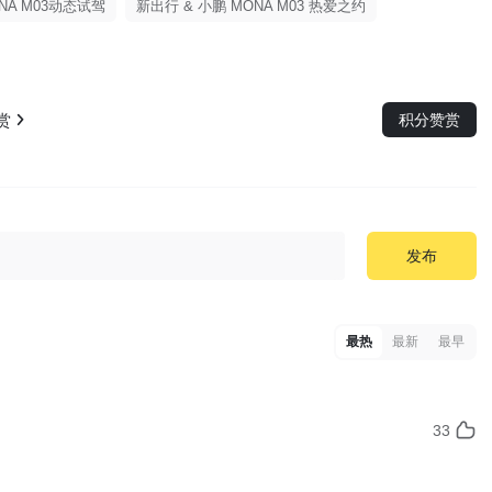
NA M03动态试驾
新出行 & 小鹏 MONA M03 热爱之约
赏
积分赞赏
发布
最热
最新
最早
33