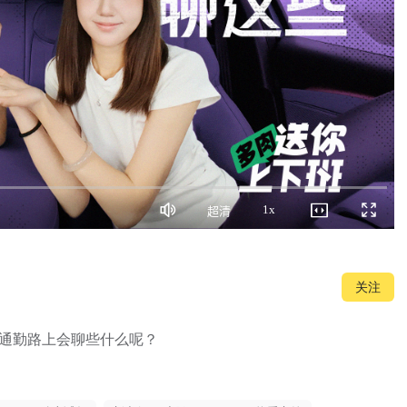
1x
超清
静
画
播
全
音
质
放
屏
速
度
关注
通勤路上会聊些什么呢？
