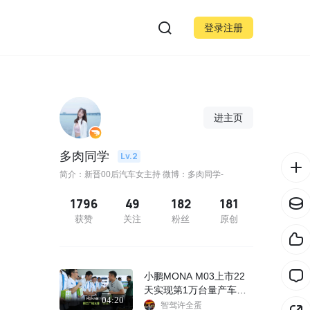
登录注册
进主页
多肉同学
Lv.2
简介：新晋00后汽车女主持 微博：多肉同学-
1796
49
182
181
获赞
关注
粉丝
原创
小鹏MONA M03上市22
天实现第1万台量产车下
04:20
线
智驾许全蛋