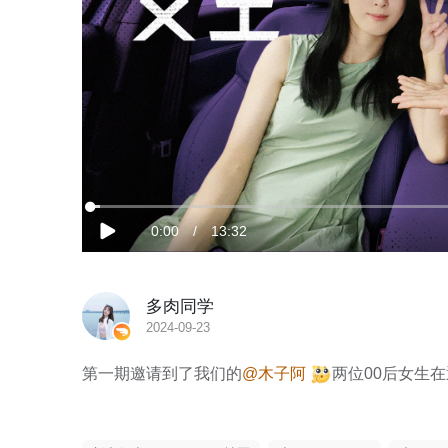
加
载
当
0:00
/
时
13:32
完
播
成
:
放
1.22%
前
长
多肉同学
时
2024-09-23
间
第一期邀请到了我们的
@木子阿
两位00后女生在