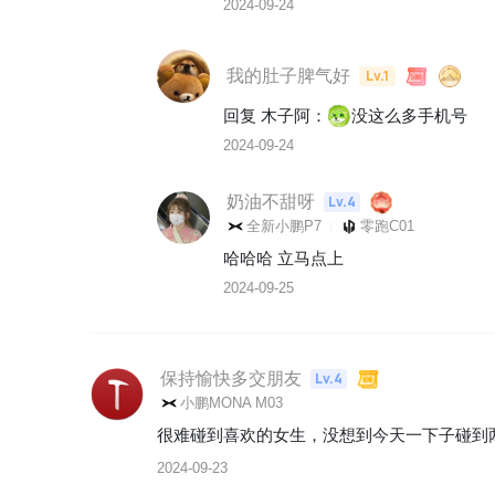
2024-09-24
我的肚子脾气好
Lv.1
回复 
木子阿
：
没这么多手机号
2024-09-24
奶油不甜呀
Lv.4
全新小鹏P7
零跑C01
哈哈哈 立马点上
2024-09-25
保持愉快多交朋友
Lv.4
小鹏MONA M03
很难碰到喜欢的女生，没想到今天一下子碰到
2024-09-23