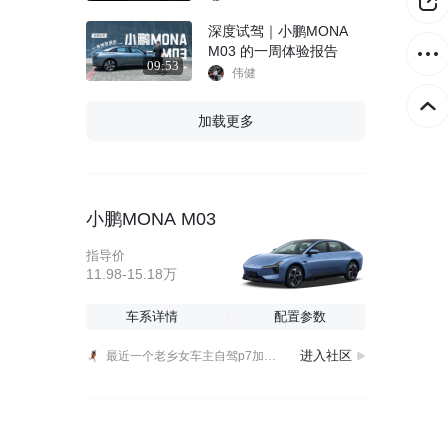
深度试驾｜小鹏MONA
M03 的一周体验报告
09:53
伟健
加载更多
小鹏MONA M03
指导价
11.98-15.18万
小鹏MONA系列目前订单是不是要多到溢出来了，否则MONA负责人也不会发文称，产能拉满了～“预计9、10月全力拉到最大产能。”“目前已经切换为双班全力生产，8月
车系详情
配置参数
近日，小鹏 GX 的安全冗余实力持续得到真实路况验证。在一起道路交通事故中，小鹏 GX 与其他车辆相撞，对向车辆发生完全翻转，而小鹏 GX 仅出现前保险杠脱落。
进入社区
最近一个老乡女车主自驾p7加环游中国，累计行驶里程超 42000 公里。如今她从福建出发，自驾途径广西、云南多地，跨越7000多公里抵达西藏阿里狮泉河镇，充电花
小鹏MONA系列目前订单是不是要多到溢出来了，否则MONA负责人也不会发文称，产能拉满了～“预计9、10月全力拉到最大产能。”“目前已经切换为双班全力生产，8月
近日，小鹏 GX 的安全冗余实力持续得到真实路况验证。在一起道路交通事故中，小鹏 GX 与其他车辆相撞，对向车辆发生完全翻转，而小鹏 GX 仅出现前保险杠脱落。