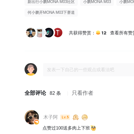
新出行小鹏MONA M03社区
小鹏MONA M03
小鹏MO
何小鹏开MONA M03下赛道
12
共获得赞赏：
查看所有赞
全部评论
只看作者
82 条
木子阿
Lv.5
点赞过100送多肉上下班